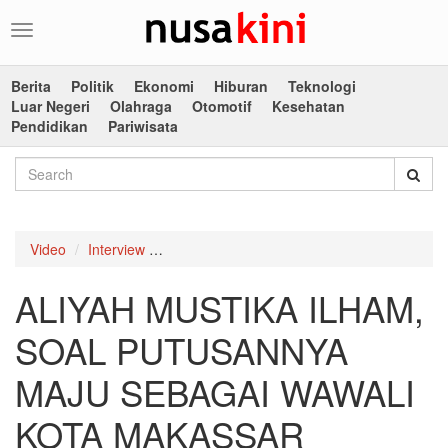
Toggle
navigation
Berita
Politik
Ekonomi
Hiburan
Teknologi
Luar Negeri
Olahraga
Otomotif
Kesehatan
Pendidikan
Pariwisata
Video
Interview
ALIYAH MUSTIKA ILHAM, SOAL PUTUSAN
ALIYAH MUSTIKA ILHAM,
SOAL PUTUSANNYA
MAJU SEBAGAI WAWALI
KOTA MAKASSAR