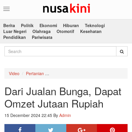
Toggle
navigation
Berita
Politik
Ekonomi
Hiburan
Teknologi
Luar Negeri
Olahraga
Otomotif
Kesehatan
Pendidikan
Pariwisata
Video
Pertanian
Dari Jualan Bunga, Dapat Omzet Jutaan R
Dari Jualan Bunga, Dapat
Omzet Jutaan Rupiah
15 December 2024 22:45
By
Admin