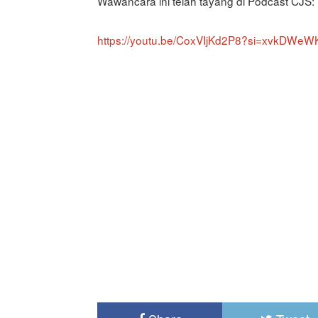
Wawancara ini telah tayang di Podcast CJS:
https://youtu.be/CoxVIjKd2P8?si=xvkDWe