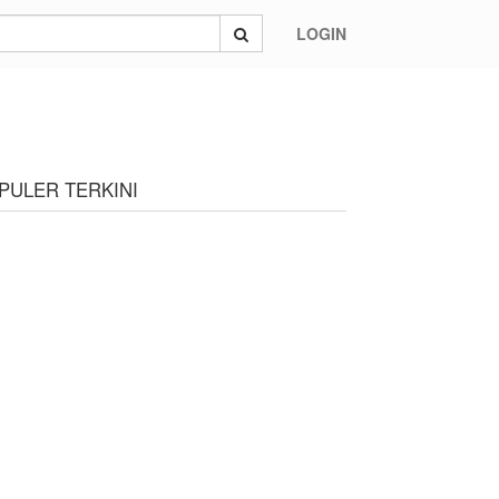
LOGIN
idak Terpengaruh Money Politik
PULER TERKINI