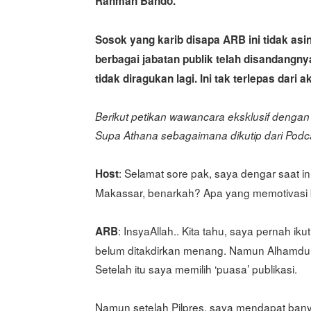
Rahman Bando.
Sosok yang karib disapa ARB ini tidak asi
berbagai jabatan publik telah disandang
tidak diragukan lagi. Ini tak terlepas dari
Berikut petikan wawancara eksklusif denga
Supa Athana sebagaimana dikutip dari Podca
: Selamat sore pak, saya dengar saat i
Host
Makassar, benarkah? Apa yang memotivas
: InsyaAllah.. Kita tahu, saya pernah ik
ARB
belum ditakdirkan menang. Namun Alhamdulil
Setelah itu saya memilih ‘puasa’ publikasi.
Namun setelah Pilpres, saya mendapat ban