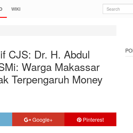
O
WIKI
r. H. Abdul Rahman Bando SP SMi: Warga Makassar Pemilih Cerdas, T
f CJS: Dr. H. Abdul
PO
SMi: Warga Makassar
dak Terpengaruh Money
Google+
Pinterest