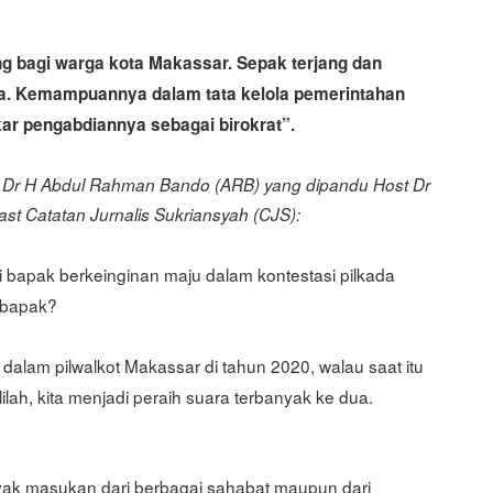
ng bagi warga kota Makassar. Sepak terjang dan
nya. Kemampuannya dalam tata kelola pemerintahan
 akar pengabdiannya sebagai birokrat”.
n Dr H Abdul Rahman Bando (ARB) yang dipandu Host Dr
st Catatan Jurnalis Sukriansyah (CJS):
ni bapak berkeinginan maju dalam kontestasi pilkada
i bapak?
ut dalam pilwalkot Makassar di tahun 2020, walau saat itu
ah, kita menjadi peraih suara terbanyak ke dua.
yak masukan dari berbagai sahabat maupun dari