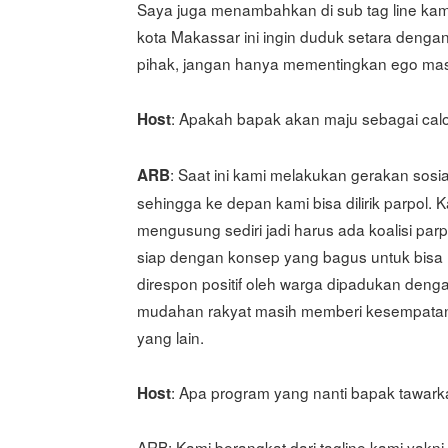
Saya juga menambahkan di sub tag line kami
kota Makassar ini ingin duduk setara dengan
pihak, jangan hanya mementingkan ego ma
: Apakah bapak akan maju sebagai calo
Host
: Saat ini kami melakukan gerakan sosial
ARB
sehingga ke depan kami bisa dilirik parpol. 
mengusung sediri jadi harus ada koalisi parp
siap dengan konsep yang bagus untuk bisa
direspon positif oleh warga dipadukan denga
mudahan rakyat masih memberi kesempatan ki
yang lain.
: Apa program yang nanti bapak tawar
Host
ARB: Kami berangkat dari tagline kami yakn