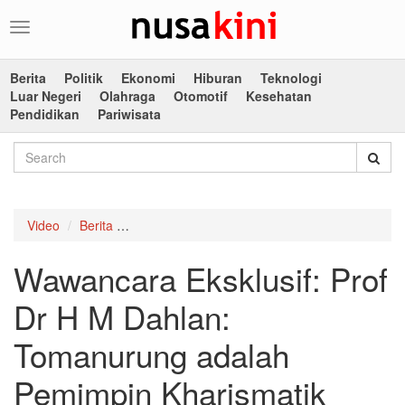
Toggle
navigation
Berita
Politik
Ekonomi
Hiburan
Teknologi
Luar Negeri
Olahraga
Otomotif
Kesehatan
Pendidikan
Pariwisata
Video
Berita
Wawancara Eksklusif: Prof Dr H M Dahlan: To
Wawancara Eksklusif: Prof
Dr H M Dahlan:
Tomanurung adalah
Pemimpin Kharismatik