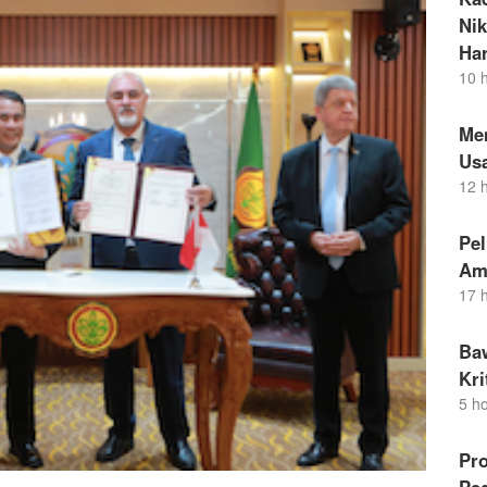
Nik
Ha
10 
Me
Us
12 
Pel
Am
17 
Ba
Kr
5 h
Pro