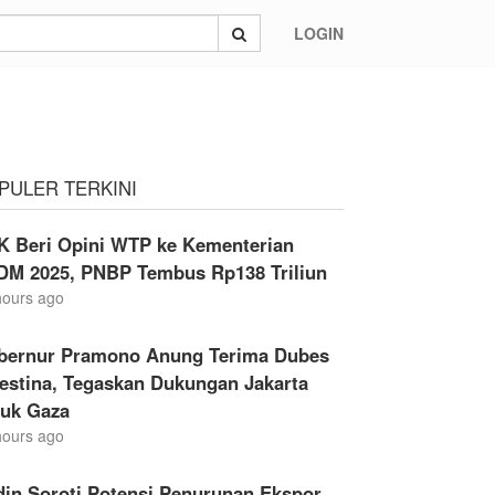
LOGIN
Diplomasi Pangan Global
PULER TERKINI
K Beri Opini WTP ke Kementerian
DM 2025, PNBP Tembus Rp138 Triliun
hours ago
bernur Pramono Anung Terima Dubes
estina, Tegaskan Dukungan Jakarta
tuk Gaza
hours ago
din Soroti Potensi Penurunan Ekspor