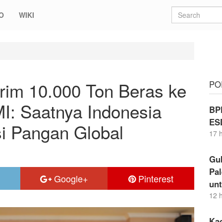
O
WIKI
000 Ton Beras ke Palestina, PP KAMMI: Saatnya Indonesia Memimpin 
rim 10.000 Ton Beras ke
PO
I: Saatnya Indonesia
BP
ES
i Pangan Global
17 
Gu
Pal
Google+
Pinterest
un
12 
Ka