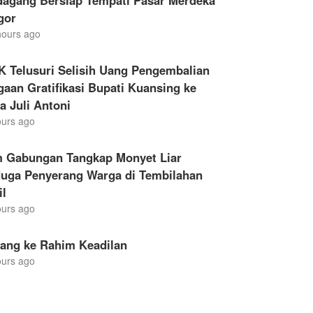
dagang Bersiap Tempati Pasar Merdeka
gor
hours ago
K Telusuri Selisih Uang Pengembalian
aan Gratifikasi Bupati Kuansing ke
a Juli Antoni
ours ago
m Gabungan Tangkap Monyet Liar
duga Penyerang Warga di Tembilahan
il
ours ago
lang ke Rahim Keadilan
ours ago