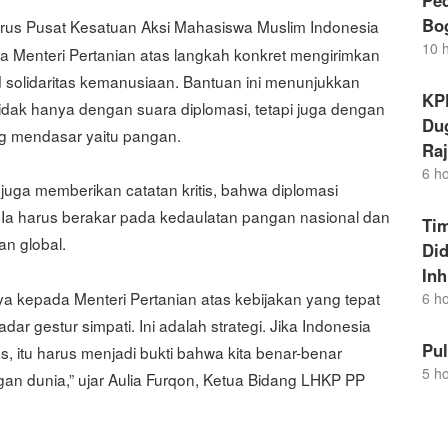
Pe
Bo
urus Pusat Kesatuan Aksi Mahasiswa Muslim Indonesia
10 
 Menteri Pertanian atas langkah konkret mengirimkan
d solidaritas kemanusiaan. Bantuan ini menunjukkan
KP
tidak hanya dengan suara diplomasi, tetapi juga dengan
Dug
g mendasar yaitu pangan.
Raj
6 h
uga memberikan catatan kritis, bahwa diplomasi
 Ia harus berakar pada kedaulatan pangan nasional dan
Ti
n global.
Di
Inh
ya kepada Menteri Pertanian atas kebijakan yang tepat
6 h
ar gestur simpati. Ini adalah strategi. Jika Indonesia
Pu
 itu harus menjadi bukti bahwa kita benar-benar
5 h
an dunia,” ujar Aulia Furqon, Ketua Bidang LHKP PP