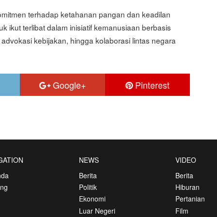
omitmen terhadap ketahanan pangan dan keadilan
ikut terlibat dalam inisiatif kemanusiaan berbasis
 advokasi kebijakan, hingga kolaborasi lintas negara
Google+
Pinterest
GATION
NEWS
VIDEO
nda
Berita
Berita
ang
Politik
Hiburan
Ekonomi
Pertanian
Luar Negeri
Film