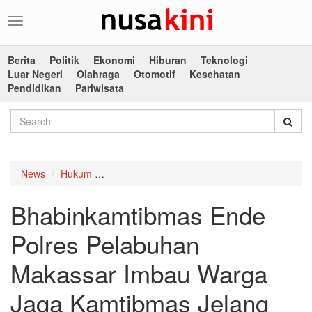
Toggle
navigation
Berita
Politik
Ekonomi
Hiburan
Teknologi
Luar Negeri
Olahraga
Otomotif
Kesehatan
Pendidikan
Pariwisata
News
Hukum
Bhabinkamtibmas Ende Polres Pelabuhan Mak
Bhabinkamtibmas Ende
Polres Pelabuhan
Makassar Imbau Warga
Jaga Kamtibmas Jelang