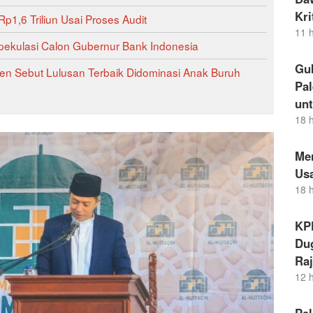
Kr
p1,6 Triliun Usai Proses Audit
11 
ekulasi Calon Gubernur Bank Indonesia
Gu
iden Sebut Lulusan Terbaik Didominasi Anak Buruh
Pal
un
18 
Me
Us
18 
KP
Dug
Raj
12 