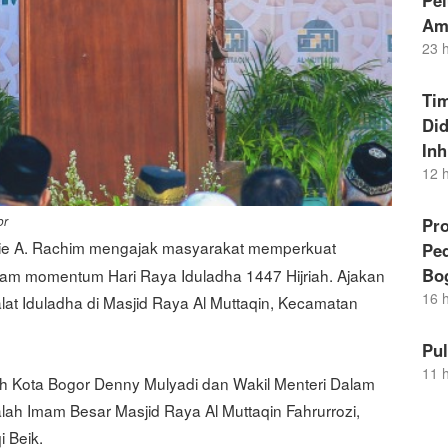
Pel
Am
23 
Ti
Di
Inh
12 
or
Pro
die A. Rachim mengajak masyarakat memperkuat
Pe
Bo
alam momentum Hari Raya Iduladha 1447 Hijriah. Ajakan
16 
at Iduladha di Masjid Raya Al Muttaqin, Kecamatan
Pu
11 
erah Kota Bogor Denny Mulyadi dan Wakil Menteri Dalam
lah Imam Besar Masjid Raya Al Muttaqin Fahrurrozi,
 Beik.