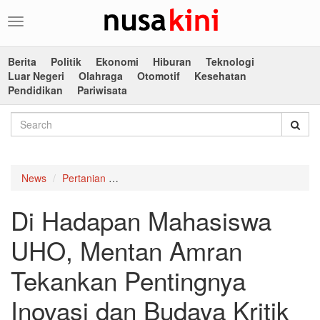
Toggle
navigation
Berita
Politik
Ekonomi
Hiburan
Teknologi
Luar Negeri
Olahraga
Otomotif
Kesehatan
Pendidikan
Pariwisata
News
Pertanian
Di Hadapan Mahasiswa UHO, Mentan Amran 
Di Hadapan Mahasiswa
UHO, Mentan Amran
Tekankan Pentingnya
Inovasi dan Budaya Kritik