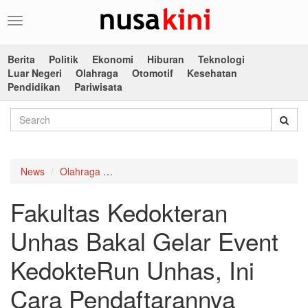
Toggle
navigation
Berita
Politik
Ekonomi
Hiburan
Teknologi
Luar Negeri
Olahraga
Otomotif
Kesehatan
Pendidikan
Pariwisata
News
Olahraga
Fakultas Kedokteran Unhas Bakal Gelar Ev
Fakultas Kedokteran
Unhas Bakal Gelar Event
KedokteRun Unhas, Ini
Cara Pendaftarannya