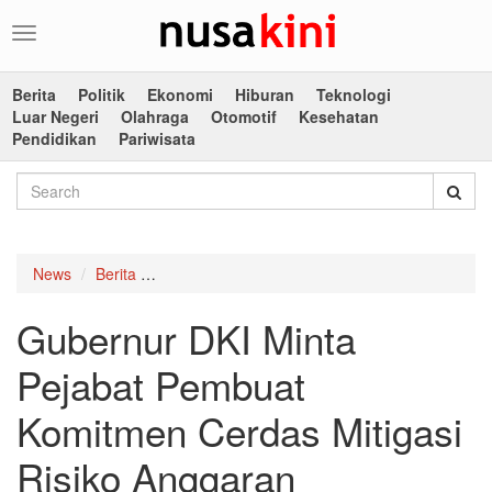
Toggle
navigation
Berita
Politik
Ekonomi
Hiburan
Teknologi
Luar Negeri
Olahraga
Otomotif
Kesehatan
Pendidikan
Pariwisata
News
Berita
Gubernur DKI Minta Pejabat Pembuat Komitmen
Gubernur DKI Minta
Pejabat Pembuat
Komitmen Cerdas Mitigasi
Risiko Anggaran