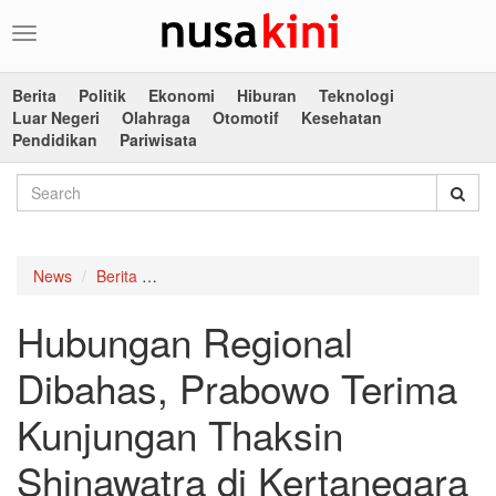
Toggle
navigation
Berita
Politik
Ekonomi
Hiburan
Teknologi
Luar Negeri
Olahraga
Otomotif
Kesehatan
Pendidikan
Pariwisata
News
Berita
Hubungan Regional Dibahas, Prabowo Terima K
Hubungan Regional
Dibahas, Prabowo Terima
Kunjungan Thaksin
Shinawatra di Kertanegara