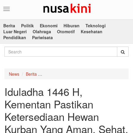
Toggle
navigation
Berita
Politik
Ekonomi
Hiburan
Teknologi
Luar Negeri
Olahraga
Otomotif
Kesehatan
Pendidikan
Pariwisata
News
Berita
Iduladha 1446 H, Kementan Pastikan Ketersed
Iduladha 1446 H,
Kementan Pastikan
Ketersediaan Hewan
Kurban Yang Aman, Sehat,