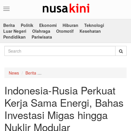
Toggle
navigation
Berita
Politik
Ekonomi
Hiburan
Teknologi
Luar Negeri
Olahraga
Otomotif
Kesehatan
Pendidikan
Pariwisata
News
Berita
Indonesia-Rusia Perkuat Kerja Sama Energi, Ba
Indonesia-Rusia Perkuat
Kerja Sama Energi, Bahas
Investasi Migas hingga
Nuklir Modular