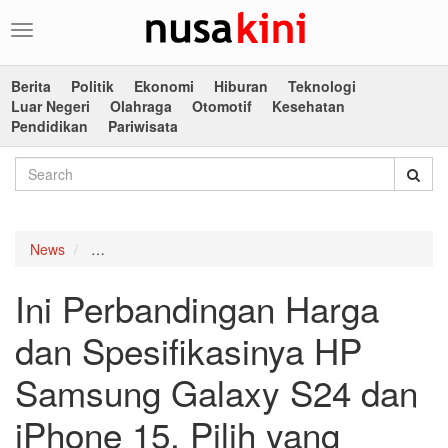
Toggle
navigation
Berita
Politik
Ekonomi
Hiburan
Teknologi
Luar Negeri
Olahraga
Otomotif
Kesehatan
Pendidikan
Pariwisata
News
Ini Perbandingan Harga dan Spesifikasinya HP Sams
Ini Perbandingan Harga
dan Spesifikasinya HP
Samsung Galaxy S24 dan
iPhone 15, Pilih yang