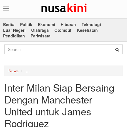
Toggle
navigation
Berita
Politik
Ekonomi
Hiburan
Teknologi
Luar Negeri
Olahraga
Otomotif
Kesehatan
Pendidikan
Pariwisata
News
Inter Milan Siap Bersaing Dengan Manchester Unite
Inter Milan Siap Bersaing
Dengan Manchester
United untuk James
Rodriguez