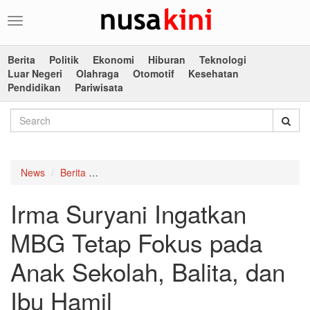
Toggle
navigation
Berita
Politik
Ekonomi
Hiburan
Teknologi
Luar Negeri
Olahraga
Otomotif
Kesehatan
Pendidikan
Pariwisata
News
Berita
Irma Suryani Ingatkan MBG Tetap Fokus pada A
Irma Suryani Ingatkan
MBG Tetap Fokus pada
Anak Sekolah, Balita, dan
Ibu Hamil