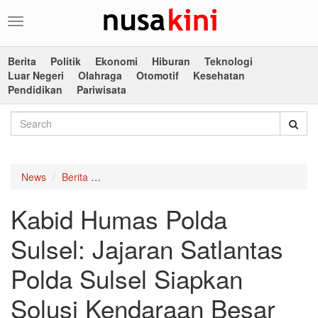
Toggle
navigation
Berita
Politik
Ekonomi
Hiburan
Teknologi
Luar Negeri
Olahraga
Otomotif
Kesehatan
Pendidikan
Pariwisata
News
Berita
Kabid Humas Polda Sulsel: Jajaran Satlantas 
Kabid Humas Polda
Sulsel: Jajaran Satlantas
Polda Sulsel Siapkan
Solusi Kendaraan Besar