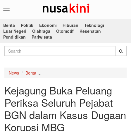
Toggle
navigation
Berita
Politik
Ekonomi
Hiburan
Teknologi
Luar Negeri
Olahraga
Otomotif
Kesehatan
Pendidikan
Pariwisata
News
Berita
Kejagung Buka Peluang Periksa Seluruh Peja
Kejagung Buka Peluang
Periksa Seluruh Pejabat
BGN dalam Kasus Dugaan
Korupsi MBG