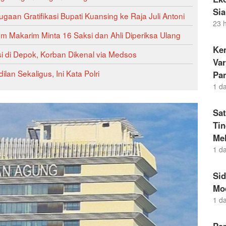
Si
gaan Gratifikasi Bupati Kuansing ke Raja Juli Antoni
23 
 Makarim Minta 16 Saksi dan Ahli Diperiksa Ulang
Kem
i di Depok, Korban Dikenal via Medsos
Va
an Sekaligus, Ini Kata Polri
Pa
1 d
Sat
Ti
Me
1 d
Si
Mo
1 d