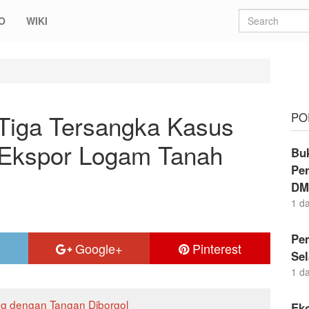
O
WIKI
ersangka Kasus Dugaan Manipulasi Ekspor Logam Tanah Jarang
Tiga Tersangka Kasus
PO
 Ekspor Logam Tanah
Buk
Per
DM
1 d
Pem
Google+
Pinterest
Sel
1 d
ng dengan Tangan Diborgol
Eko