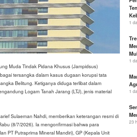
Pe
Te
Ke
1 d
Tr
Men
Mul
1 d
gung Muda Tindak Pidana Khusus (Jampidsus)
bagai tersangka dalam kasus dugaan korupsi tata
Ma
ngka Belitung. Ketiganya diduga terlibat dalam
Ag
engandung Logam Tanah Jarang (LTJ), jenis material
1 d
Se
Me
yarief Sulaeman Nahdi, memberikan keterangan resmi di
23 
abu (8/7/2026). Ia mengonfirmasi bahwa para
ilan PT Putraprima Mineral Mandiri), GP (Kepala Unit