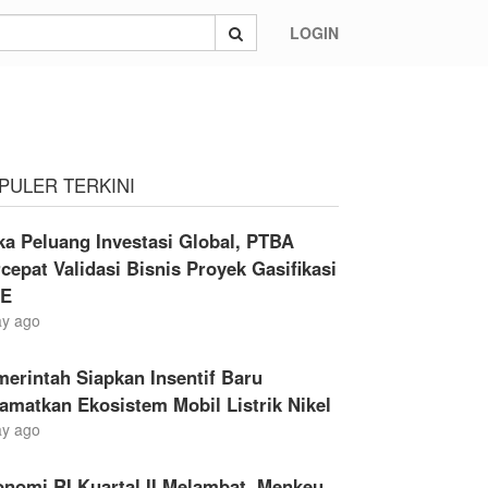
LOGIN
PULER TERKINI
a Peluang Investasi Global, PTBA
cepat Validasi Bisnis Proyek Gasifikasi
E
ay ago
erintah Siapkan Insentif Baru
amatkan Ekosistem Mobil Listrik Nikel
ay ago
nomi RI Kuartal II Melambat, Menkeu