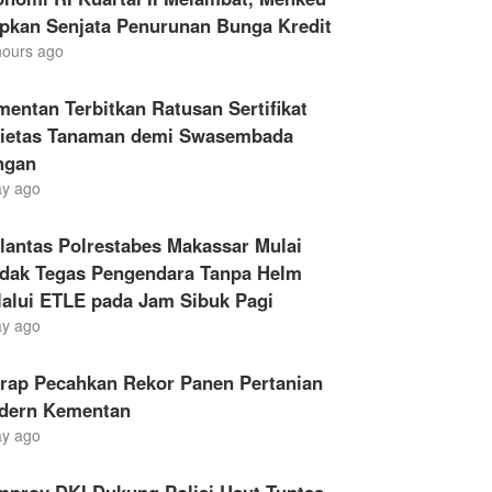
apkan Senjata Penurunan Bunga Kredit
hours ago
entan Terbitkan Ratusan Sertifikat
rietas Tanaman demi Swasembada
ngan
ay ago
lantas Polrestabes Makassar Mulai
ndak Tegas Pengendara Tanpa Helm
lalui ETLE pada Jam Sibuk Pagi
ay ago
drap Pecahkan Rekor Panen Pertanian
dern Kementan
ay ago