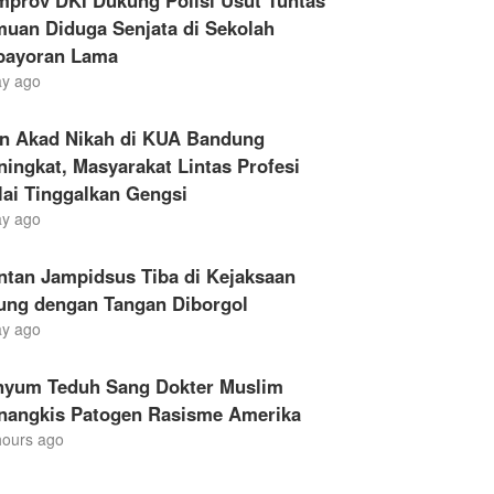
mprov DKI Dukung Polisi Usut Tuntas
muan Diduga Senjata di Sekolah
bayoran Lama
ay ago
en Akad Nikah di KUA Bandung
ingkat, Masyarakat Lintas Profesi
ai Tinggalkan Gengsi
ay ago
ntan Jampidsus Tiba di Kejaksaan
ung dengan Tangan Diborgol
ay ago
nyum Teduh Sang Dokter Muslim
nangkis Patogen Rasisme Amerika
hours ago