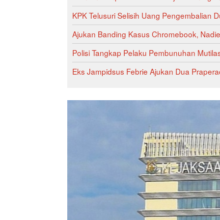
KPK Telusuri Selisih Uang Pengembalian Du
Ajukan Banding Kasus Chromebook, Nadiem
Polisi Tangkap Pelaku Pembunuhan Mutilas
Eks Jampidsus Febrie Ajukan Dua Praperadil