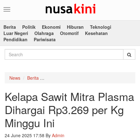
Toggle
navigation
Berita
Politik
Ekonomi
Hiburan
Teknologi
Luar Negeri
Olahraga
Otomotif
Kesehatan
Pendidikan
Pariwisata
News
Berita
Kelapa Sawit Mitra Plasma Dihargai Rp3.269 pe
Kelapa Sawit Mitra Plasma
Dihargai Rp3.269 per Kg
Minggu Ini
24 June 2025 17:58
By
Admin