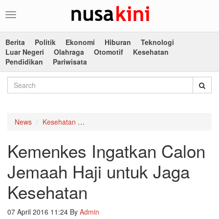
Toggle
navigation
Berita
Politik
Ekonomi
Hiburan
Teknologi
Luar Negeri
Olahraga
Otomotif
Kesehatan
Pendidikan
Pariwisata
News
Kesehatan
Kemenkes Ingatkan Calon Jemaah Haji un
Kemenkes Ingatkan Calon
Jemaah Haji untuk Jaga
Kesehatan
07 April 2016 11:24
By
Admin