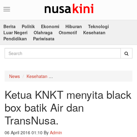
Toggle
navigation
Berita
Politik
Ekonomi
Hiburan
Teknologi
Luar Negeri
Olahraga
Otomotif
Kesehatan
Pendidikan
Pariwisata
News
Kesehatan
Ketua KNKT menyita black box batik Air d
Ketua KNKT menyita black
box batik Air dan
TransNusa.
06 April 2016 01:10
By
Admin