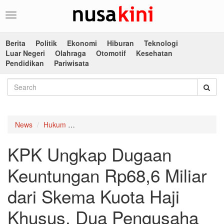
Toggle
navigation
Berita
Politik
Ekonomi
Hiburan
Teknologi
Luar Negeri
Olahraga
Otomotif
Kesehatan
Pendidikan
Pariwisata
News
Hukum
KPK Ungkap Dugaan Keuntungan Rp68,6 Milia
KPK Ungkap Dugaan
Keuntungan Rp68,6 Miliar
dari Skema Kuota Haji
Khusus, Dua Pengusaha