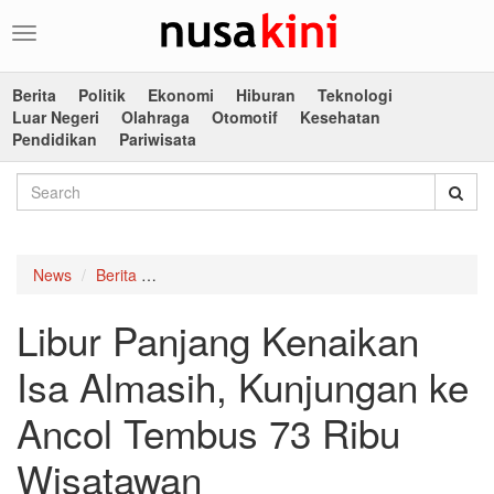
Toggle
navigation
Berita
Politik
Ekonomi
Hiburan
Teknologi
Luar Negeri
Olahraga
Otomotif
Kesehatan
Pendidikan
Pariwisata
News
Berita
Libur Panjang Kenaikan Isa Almasih, Kunjung
Libur Panjang Kenaikan
Isa Almasih, Kunjungan ke
Ancol Tembus 73 Ribu
Wisatawan