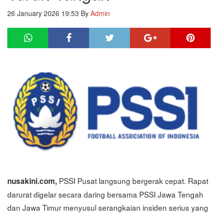
26 January 2026 19:53
By
Admin
PSSI Pusat langsung bergerak cepat. Rapat
nusakini.com,
darurat digelar secara daring bersama PSSI Jawa Tengah
dan Jawa Timur menyusul serangkaian insiden serius yang