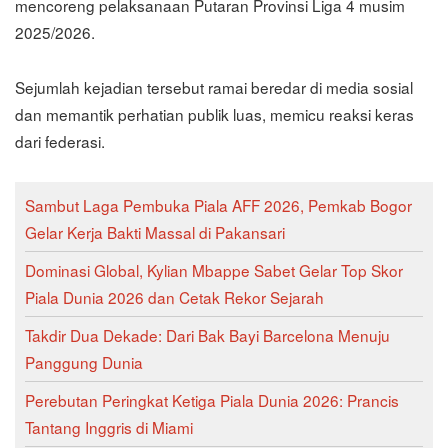
mencoreng pelaksanaan Putaran Provinsi Liga 4 musim
2025/2026.
Sejumlah kejadian tersebut ramai beredar di media sosial
dan memantik perhatian publik luas, memicu reaksi keras
dari federasi.
Sambut Laga Pembuka Piala AFF 2026, Pemkab Bogor
Gelar Kerja Bakti Massal di Pakansari
Dominasi Global, Kylian Mbappe Sabet Gelar Top Skor
Piala Dunia 2026 dan Cetak Rekor Sejarah
Takdir Dua Dekade: Dari Bak Bayi Barcelona Menuju
Panggung Dunia
Perebutan Peringkat Ketiga Piala Dunia 2026: Prancis
Tantang Inggris di Miami