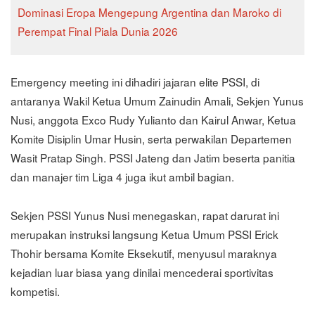
Dominasi Eropa Mengepung Argentina dan Maroko di
Perempat Final Piala Dunia 2026
Emergency meeting ini dihadiri jajaran elite PSSI, di
antaranya Wakil Ketua Umum Zainudin Amali, Sekjen Yunus
Nusi, anggota Exco Rudy Yulianto dan Kairul Anwar, Ketua
Komite Disiplin Umar Husin, serta perwakilan Departemen
Wasit Pratap Singh. PSSI Jateng dan Jatim beserta panitia
dan manajer tim Liga 4 juga ikut ambil bagian.
Sekjen PSSI Yunus Nusi menegaskan, rapat darurat ini
merupakan instruksi langsung Ketua Umum PSSI Erick
Thohir bersama Komite Eksekutif, menyusul maraknya
kejadian luar biasa yang dinilai mencederai sportivitas
kompetisi.