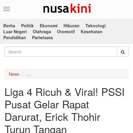
Toggle
navigation
Berita
Politik
Ekonomi
Hiburan
Teknologi
Luar Negeri
Olahraga
Otomotif
Kesehatan
Pendidikan
Pariwisata
News
Liga 4 Ricuh & Viral! PSSI Pusat Gelar Rapat Darurat
Liga 4 Ricuh & Viral! PSSI
Pusat Gelar Rapat
Darurat, Erick Thohir
Turun Tangan