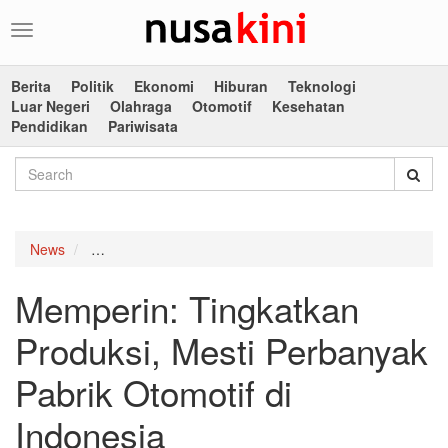
Toggle
navigation
Berita
Politik
Ekonomi
Hiburan
Teknologi
Luar Negeri
Olahraga
Otomotif
Kesehatan
Pendidikan
Pariwisata
News
Memperin: Tingkatkan Produksi, Mesti Perbanyak Pabr
Memperin: Tingkatkan
Produksi, Mesti Perbanyak
Pabrik Otomotif di
Indonesia