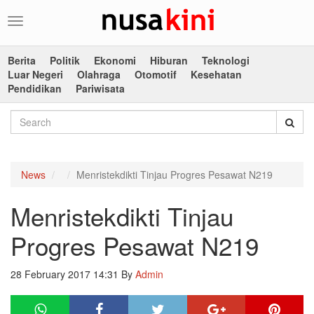
Toggle
navigation
Berita
Politik
Ekonomi
Hiburan
Teknologi
Luar Negeri
Olahraga
Otomotif
Kesehatan
Pendidikan
Pariwisata
News
Menristekdikti Tinjau Progres Pesawat N219
Menristekdikti Tinjau
Progres Pesawat N219
28 February 2017 14:31
By
Admin