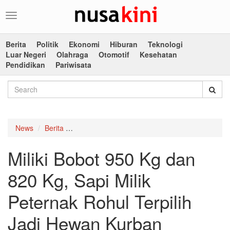
Toggle
navigation
Berita
Politik
Ekonomi
Hiburan
Teknologi
Luar Negeri
Olahraga
Otomotif
Kesehatan
Pendidikan
Pariwisata
News
Berita
Miliki Bobot 950 Kg dan 820 Kg, Sapi Milik Pe
Miliki Bobot 950 Kg dan
820 Kg, Sapi Milik
Peternak Rohul Terpilih
Jadi Hewan Kurban