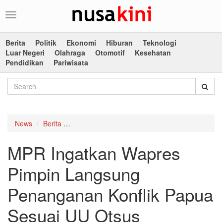
Toggle
navigation
Berita
Politik
Ekonomi
Hiburan
Teknologi
Luar Negeri
Olahraga
Otomotif
Kesehatan
Pendidikan
Pariwisata
News
Berita
MPR Ingatkan Wapres Pimpin Langsung Penang
MPR Ingatkan Wapres
Pimpin Langsung
Penanganan Konflik Papua
Sesuai UU Otsus