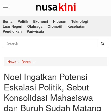
Toggle
navigation
Berita
Politik
Ekonomi
Hiburan
Teknologi
Luar Negeri
Olahraga
Otomotif
Kesehatan
Pendidikan
Pariwisata
News
Berita
Noel Ingatkan Potensi Eskalasi Politik, Sebut
Noel Ingatkan Potensi
Eskalasi Politik, Sebut
Konsolidasi Mahasiswa
dan Buruh Sudah Matang