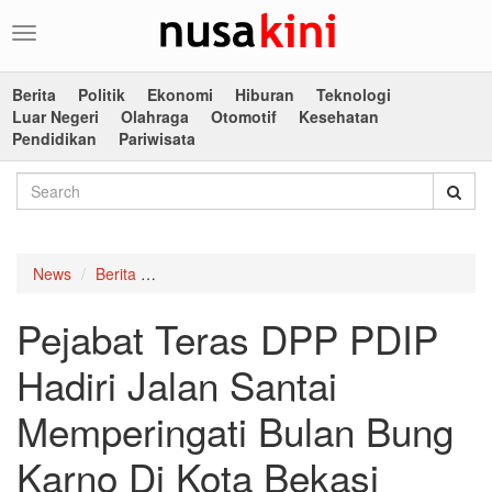
Toggle
navigation
Berita
Politik
Ekonomi
Hiburan
Teknologi
Luar Negeri
Olahraga
Otomotif
Kesehatan
Pendidikan
Pariwisata
News
Berita
Pejabat Teras DPP PDIP Hadiri Jalan Santai M
Pejabat Teras DPP PDIP
Hadiri Jalan Santai
Memperingati Bulan Bung
Karno Di Kota Bekasi