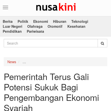
Toggle
navigation
Berita
Politik
Ekonomi
Hiburan
Teknologi
Luar Negeri
Olahraga
Otomotif
Kesehatan
Pendidikan
Pariwisata
News
Pemerintah Terus Gali Potensi Sukuk Bagi Pengemb
Pemerintah Terus Gali
Potensi Sukuk Bagi
Pengembangan Ekonomi
Syariah