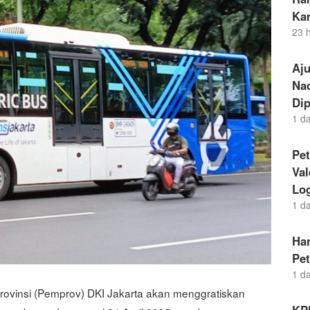
Ka
23 
Aj
Nad
Dip
1 d
Pet
Va
Lo
1 d
Ha
Pe
1 d
Provinsi (Pemprov) DKI Jakarta akan menggratiskan