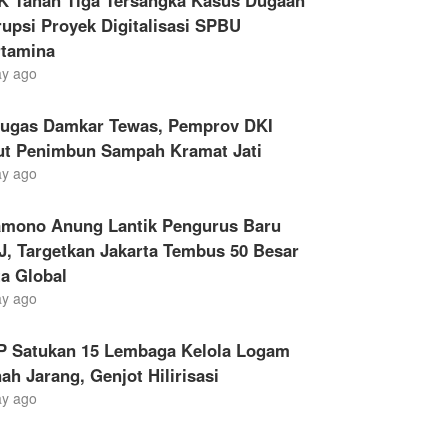
K Tahan Tiga Tersangka Kasus Dugaan
upsi Proyek Digitalisasi SPBU
rtamina
ay ago
tugas Damkar Tewas, Pemprov DKI
ut Penimbun Sampah Kramat Jati
ay ago
amono Anung Lantik Pengurus Baru
, Targetkan Jakarta Tembus 50 Besar
a Global
ay ago
P Satukan 15 Lembaga Kelola Logam
ah Jarang, Genjot Hilirisasi
ay ago