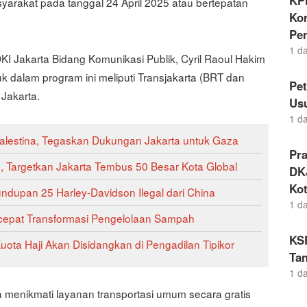
KP
yarakat pada tanggal 24 April 2025 atau bertepatan
Kor
Pe
1 d
I Jakarta Bidang Komunikasi Publik, Cyril Raoul Hakim
k dalam program ini meliputi Transjakarta (BRT dan
Pe
Jakarta.
Us
1 d
lestina, Tegaskan Dukungan Jakarta untuk Gaza
Pr
 Targetkan Jakarta Tembus 50 Besar Kota Global
DKJ
Kot
ndupan 25 Harley-Davidson Ilegal dari China
1 d
rcepat Transformasi Pengelolaan Sampah
KS
ta Haji Akan Disidangkan di Pengadilan Tipikor
Tan
1 d
 menikmati layanan transportasi umum secara gratis