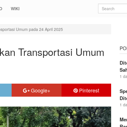
O
WIKI
nsportasi Umum pada 24 April 2025
skan Transportasi Umum
PO
Dit
Sa
1 d
Google+
Pinterest
Sp
Di
1 d
Me
Ran