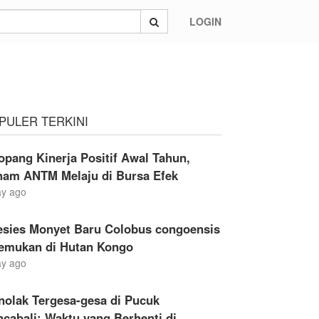
LOGIN
PULER TERKINI
opang Kinerja Positif Awal Tahun,
ham ANTM Melaju di Bursa Efek
ay ago
esies Monyet Baru Colobus congoensis
temukan di Hutan Kongo
ay ago
nolak Tergesa-gesa di Pucuk
cabali: Waktu yang Berhenti di