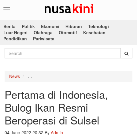
Toggle
navigation
Berita
Politik
Ekonomi
Hiburan
Teknologi
Luar Negeri
Olahraga
Otomotif
Kesehatan
Pendidikan
Pariwisata
News
Pertama di Indonesia, Bulog Ikan Resmi Beroperasi di
Pertama di Indonesia,
Bulog Ikan Resmi
Beroperasi di Sulsel
04 June 2022 20:32
By
Admin