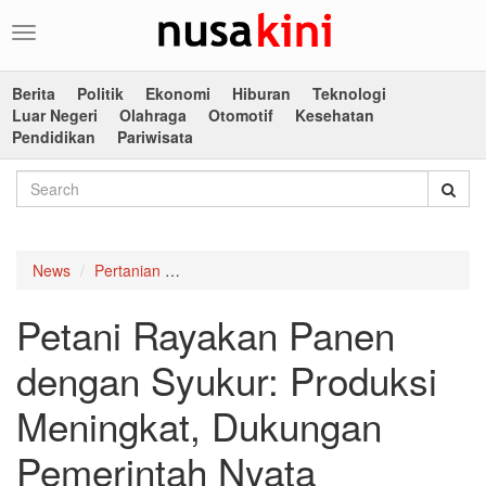
Toggle
navigation
Berita
Politik
Ekonomi
Hiburan
Teknologi
Luar Negeri
Olahraga
Otomotif
Kesehatan
Pendidikan
Pariwisata
News
Pertanian
Petani Rayakan Panen dengan Syukur: Pro
Petani Rayakan Panen
dengan Syukur: Produksi
Meningkat, Dukungan
Pemerintah Nyata