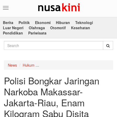
Toggle
navigation
Berita
Politik
Ekonomi
Hiburan
Teknologi
Luar Negeri
Olahraga
Otomotif
Kesehatan
Pendidikan
Pariwisata
News
Hukum
Polisi Bongkar Jaringan Narkoba Makassar-Ja
Polisi Bongkar Jaringan
Narkoba Makassar-
Jakarta-Riau, Enam
Kilogram Sabu Disita