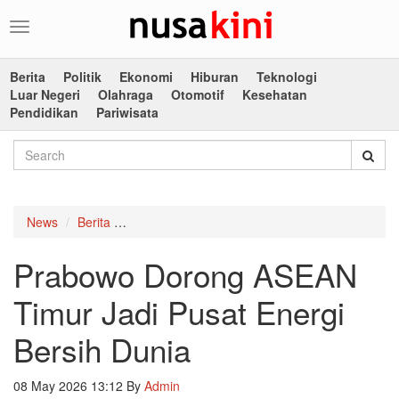
Toggle
navigation
Berita
Politik
Ekonomi
Hiburan
Teknologi
Luar Negeri
Olahraga
Otomotif
Kesehatan
Pendidikan
Pariwisata
News
Berita
Prabowo Dorong ASEAN Timur Jadi Pusat Energ
Prabowo Dorong ASEAN
Timur Jadi Pusat Energi
Bersih Dunia
08 May 2026 13:12
By
Admin