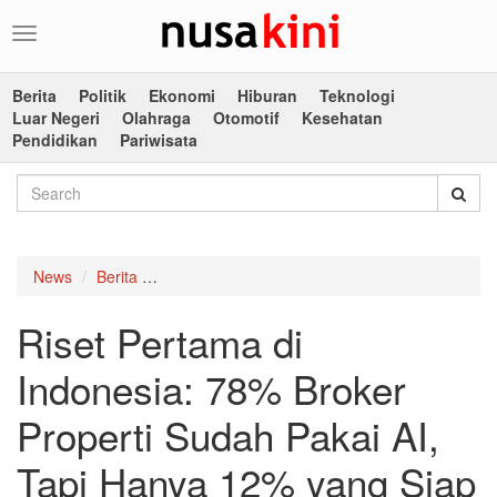
Toggle
navigation
Berita
Politik
Ekonomi
Hiburan
Teknologi
Luar Negeri
Olahraga
Otomotif
Kesehatan
Pendidikan
Pariwisata
News
Berita
Riset Pertama di Indonesia: 78% Broker Proper
Riset Pertama di
Indonesia: 78% Broker
Properti Sudah Pakai AI,
Tapi Hanya 12% yang Siap