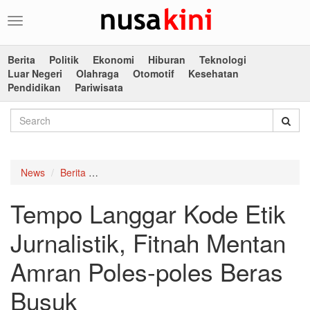
Toggle
navigation
Berita
Politik
Ekonomi
Hiburan
Teknologi
Luar Negeri
Olahraga
Otomotif
Kesehatan
Pendidikan
Pariwisata
News
Berita
Tempo Langgar Kode Etik Jurnalistik, Fitnah 
Tempo Langgar Kode Etik
Jurnalistik, Fitnah Mentan
Amran Poles-poles Beras
Busuk