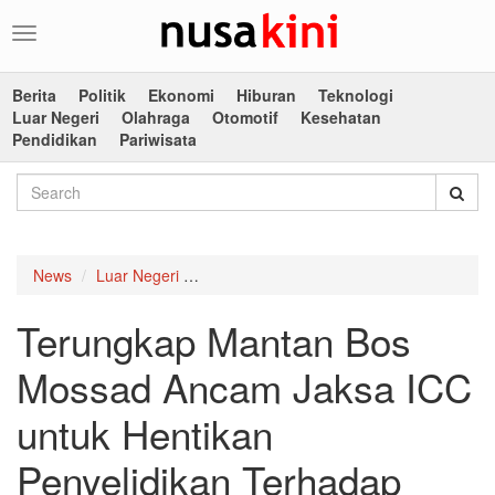
Toggle
navigation
Berita
Politik
Ekonomi
Hiburan
Teknologi
Luar Negeri
Olahraga
Otomotif
Kesehatan
Pendidikan
Pariwisata
News
Luar Negeri
Terungkap Mantan Bos Mossad Ancam Jak
Terungkap Mantan Bos
Mossad Ancam Jaksa ICC
untuk Hentikan
Penyelidikan Terhadap