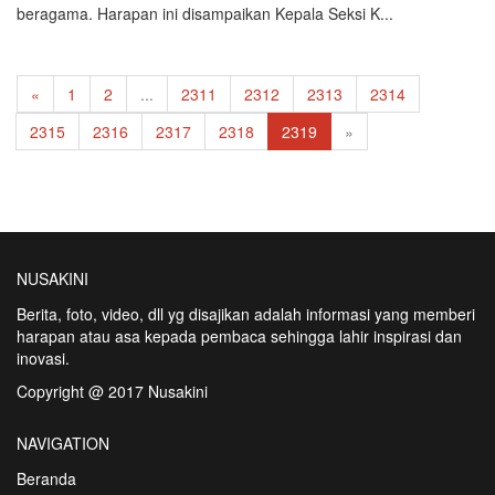
beragama. Harapan ini disampaikan Kepala Seksi K...
«
1
2
...
2311
2312
2313
2314
2315
2316
2317
2318
2319
»
NUSAKINI
Berita, foto, video, dll yg disajikan adalah informasi yang memberi
harapan atau asa kepada pembaca sehingga lahir inspirasi dan
inovasi.
Copyright @ 2017 Nusakini
NAVIGATION
Beranda