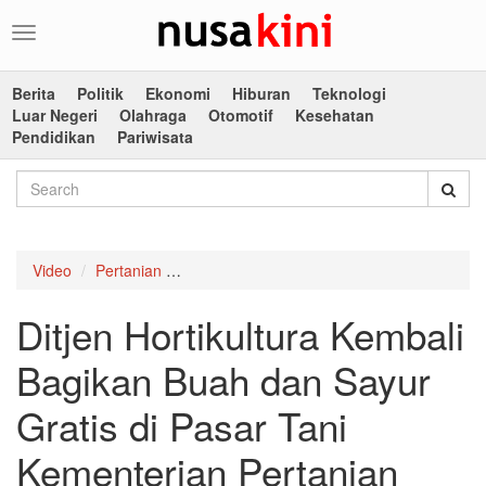
Toggle
navigation
Berita
Politik
Ekonomi
Hiburan
Teknologi
Luar Negeri
Olahraga
Otomotif
Kesehatan
Pendidikan
Pariwisata
Video
Pertanian
Ditjen Hortikultura Kembali Bagikan Buah d
Ditjen Hortikultura Kembali
Bagikan Buah dan Sayur
Gratis di Pasar Tani
Kementerian Pertanian