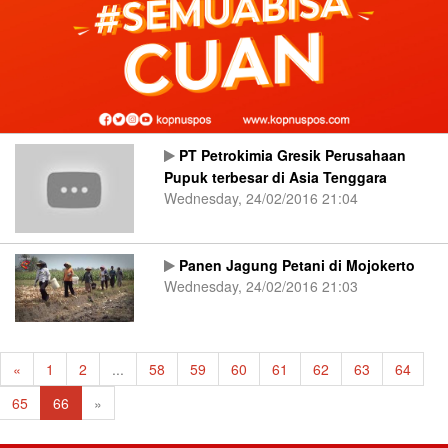
PT Petrokimia Gresik Perusahaan
Pupuk terbesar di Asia Tenggara
Wednesday, 24/02/2016 21:04
Panen Jagung Petani di Mojokerto
Wednesday, 24/02/2016 21:03
«
1
2
...
58
59
60
61
62
63
64
65
66
»