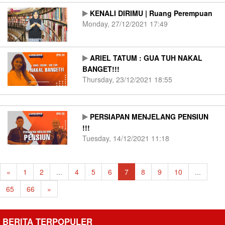
KENALI DIRIMU | Ruang Perempuan
Monday, 27/12/2021 17:49
ARIEL TATUM : GUA TUH NAKAL
BANGET!!!
Thursday, 23/12/2021 18:55
PERSIAPAN MENJELANG PENSIUN
!!!
Tuesday, 14/12/2021 11:18
«
1
2
...
4
5
6
7
8
9
10
...
65
66
»
BERITA TERPOPULER