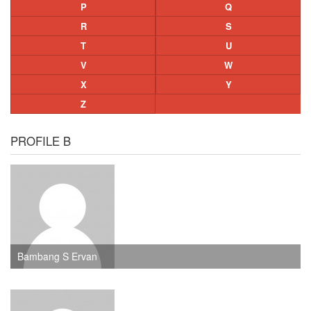
P
Q
R
S
T
U
V
W
X
Y
Z
PROFILE B
Bambang S Ervan