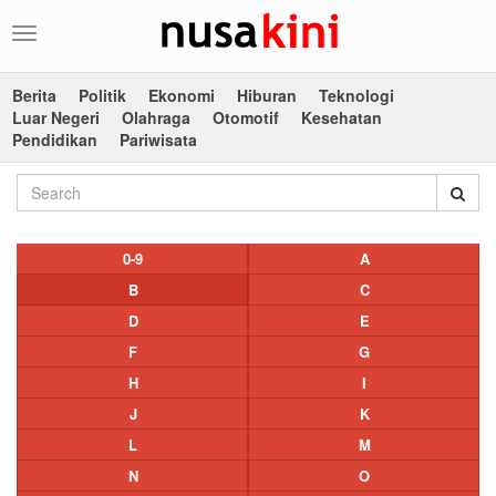
Toggle
navigation
Berita
Politik
Ekonomi
Hiburan
Teknologi
Luar Negeri
Olahraga
Otomotif
Kesehatan
Pendidikan
Pariwisata
0-9
A
B
C
D
E
F
G
H
I
J
K
L
M
N
O