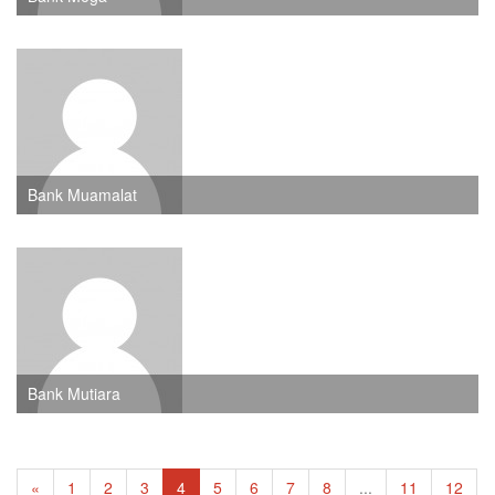
Bank Muamalat
Bank Mutiara
«
1
2
3
4
5
6
7
8
...
11
12