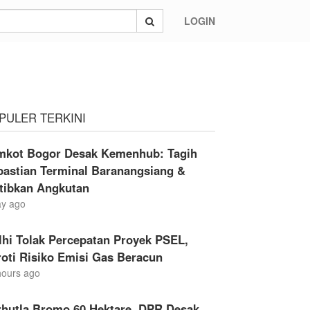
LOGIN
PULER TERKINI
mkot Bogor Desak Kemenhub: Tagih
pastian Terminal Baranangsiang &
rtibkan Angkutan
ay ago
hi Tolak Percepatan Proyek PSEL,
oti Risiko Emisi Gas Beracun
hours ago
rhutla Bromo 60 Hektare, DPR Desak