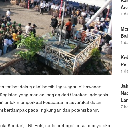
Kar
As
1 d
Me
Ba
1 d
Ke
Pet
1 d
Jal
ta terlibat dalam aksi bersih lingkungan di kawasan
Na
 Kegiatan yang menjadi bagian dari Gerakan Indonesia
La
dari untuk memperkuat kesadaran masyarakat dalam
7 h
i berdampak pada lingkungan dan potensi banjir.
ta Kendari, TNI, Polri, serta berbagai unsur masyarakat