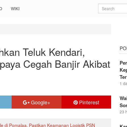
O
WIKI
luk Kendari, Pemkot Tekankan Upaya Cegah Banjir Akibat Sampah
hkan Teluk Kendari,
PO
aya Cegah Banjir Akibat
Pe
Ke
Te
1 d
Wal
Google+
Pinterest
Sor
23 
ale di Pomalaa, Pastikan Keamanan Logistik PSN
Ka