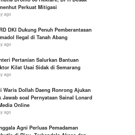
menhut Perkuat Mitigasi
ay ago
RD DKI Dukung Penuh Pemberantasan
madol Ilegal di Tanah Abang
ay ago
teri Pertanian Salurkan Bantuan
ktor Kilat Usai Sidak di Semarang
ay ago
li Waris Dollah Daeng Ronrong Ajukan
 Jawab soal Pernyataan Sainal Lonard
Media Online
ay ago
nggala Agni Perluas Pemadaman