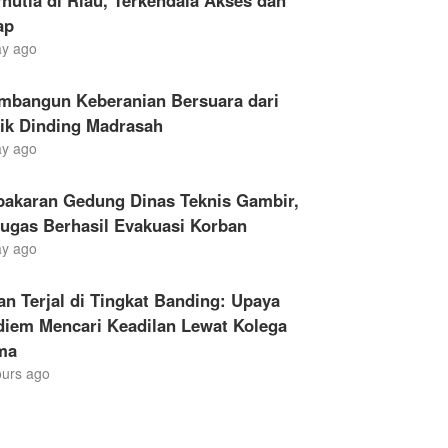
hutla di Riau, Terkendala Akses dan
ap
ay ago
mbangun Keberanian Bersuara dari
lik Dinding Madrasah
ay ago
bakaran Gedung Dinas Teknis Gambir,
ugas Berhasil Evakuasi Korban
ay ago
an Terjal di Tingkat Banding: Upaya
diem Mencari Keadilan Lewat Kolega
ma
ours ago