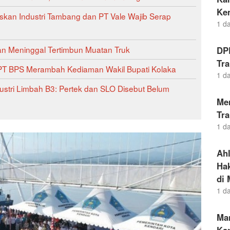
Ke
gaskan Industri Tambang dan PT Vale Wajib Serap
1 d
an Meninggal Tertimbun Muatan Truk
DP
Tra
 PT BPS Merambah Kediaman Wakil Bupati Kolaka
1 d
stri Limbah B3: Pertek dan SLO Disebut Belum
Men
Tra
1 d
Ah
Hak
di 
1 d
Ma