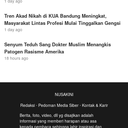
1 day ago
Tren Akad Nikah di KUA Bandung Meningkat,
Masyarakat Lintas Profesi Mulai Tinggalkan Gengsi
1 day ago
Senyum Teduh Sang Dokter Muslim Menangkis
Patogen Rasisme Amerika
18 hours ago
NUSAKINI
Redaksi
⋅
Pedoman Media Siber
⋅
Kontak & Karir
Berita, foto, video, dll yg disajikan adalah
informasi yang memberi harapan atau asa
kepada pembaca sehingga lahir inspirasi dan