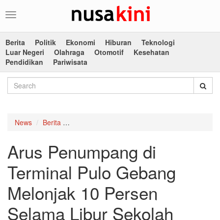
Toggle
navigation
Berita
Politik
Ekonomi
Hiburan
Teknologi
Luar Negeri
Olahraga
Otomotif
Kesehatan
Pendidikan
Pariwisata
News
Berita
Arus Penumpang di Terminal Pulo Gebang Mel
Arus Penumpang di
Terminal Pulo Gebang
Melonjak 10 Persen
Selama Libur Sekolah