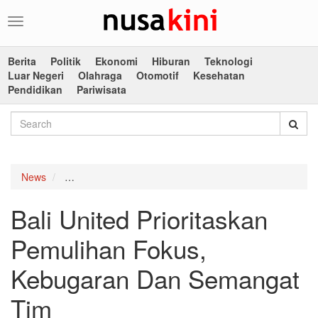
Toggle
navigation
Berita
Politik
Ekonomi
Hiburan
Teknologi
Luar Negeri
Olahraga
Otomotif
Kesehatan
Pendidikan
Pariwisata
News
Bali United Prioritaskan Pemulihan Fokus, Kebugar
Bali United Prioritaskan
Pemulihan Fokus,
Kebugaran Dan Semangat
Tim