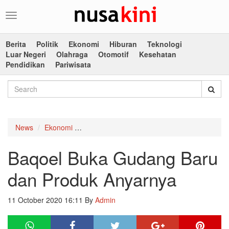
Toggle
navigation
Berita
Politik
Ekonomi
Hiburan
Teknologi
Luar Negeri
Olahraga
Otomotif
Kesehatan
Pendidikan
Pariwisata
News
Ekonomi
Baqoel Buka Gudang Baru dan Produk Anya
Baqoel Buka Gudang Baru
dan Produk Anyarnya
11 October 2020 16:11
By
Admin