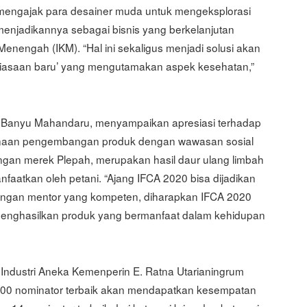
in mengajak para desainer muda untuk mengeksplorasi
enjadikannya sebagai bisnis yang berkelanjutan
Menengah (IKM). “Hal ini sekaligus menjadi solusi akan
biasaan baru’ yang mengutamakan aspek kesehatan,”
h Banyu Mahandaru, menyampaikan apresiasi terhadap
naan pengembangan produk dengan wawasan sosial
gan merek Plepah, merupakan hasil daur ulang limbah
faatkan oleh petani. “Ajang IFCA 2020 bisa dijadikan
 Dengan mentor yang kompeten, diharapkan IFCA 2020
menghasilkan produk yang bermanfaat dalam kehidupan
n Industri Aneka Kemenperin E. Ratna Utarianingrum
i 100 nominator terbaik akan mendapatkan kesempatan