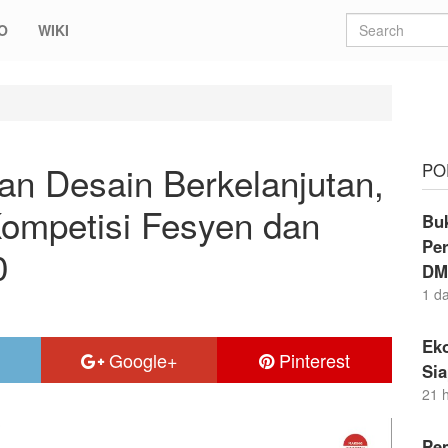
O
WIKI
kelanjutan, Kemenperin Gelar Kompetisi Fesyen dan Kerajinan IFCA 
an Desain Berkelanjutan,
PO
ompetisi Fesyen dan
Buk
Per
0
DM
1 d
Eko
Google+
Pinterest
Si
21 
Pem