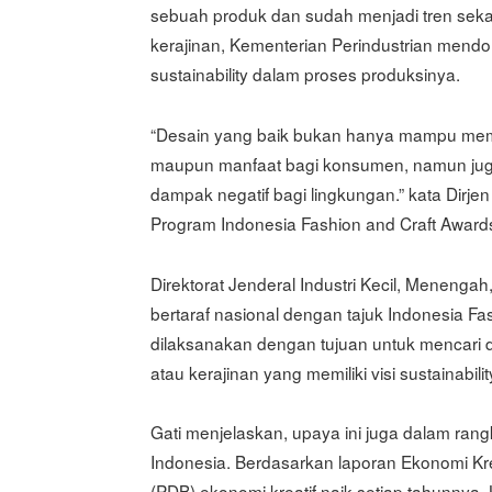
sebuah produk dan sudah menjadi tren seka
kerajinan, Kementerian Perindustrian mendo
sustainability dalam proses produksinya.
“Desain yang baik bukan hanya mampu membe
maupun manfaat bagi konsumen, namun jug
dampak negatif bagi lingkungan.” kata Dirj
Program Indonesia Fashion and Craft Awards 
Direktorat Jenderal Industri Kecil, Meneng
bertaraf nasional dengan tajuk Indonesia Fa
dilaksanakan dengan tujuan untuk mencari 
atau kerajinan yang memiliki visi sustainabilit
Gati menjelaskan, upaya ini juga dalam rang
Indonesia. Berdasarkan laporan Ekonomi Kre
(PDB) ekonomi kreatif naik setiap tahunnya.