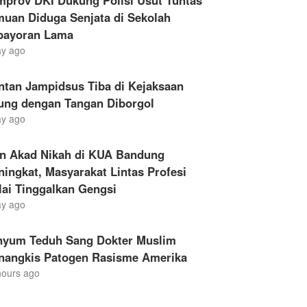
mprov DKI Dukung Polisi Usut Tuntas
muan Diduga Senjata di Sekolah
bayoran Lama
ay ago
ntan Jampidsus Tiba di Kejaksaan
ung dengan Tangan Diborgol
ay ago
en Akad Nikah di KUA Bandung
ingkat, Masyarakat Lintas Profesi
ai Tinggalkan Gengsi
ay ago
nyum Teduh Sang Dokter Muslim
nangkis Patogen Rasisme Amerika
hours ago