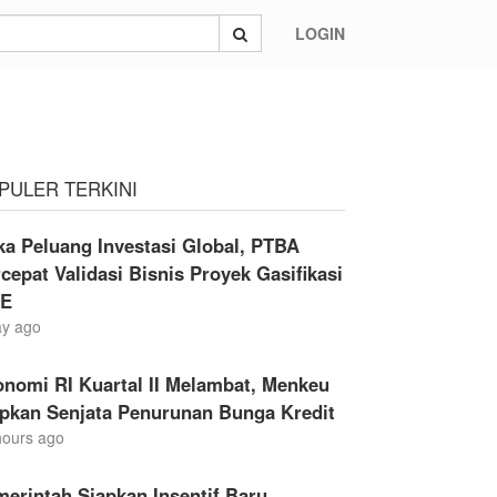
LOGIN
2020
PULER TERKINI
a Peluang Investasi Global, PTBA
cepat Validasi Bisnis Proyek Gasifikasi
E
ay ago
nomi RI Kuartal II Melambat, Menkeu
apkan Senjata Penurunan Bunga Kredit
hours ago
erintah Siapkan Insentif Baru