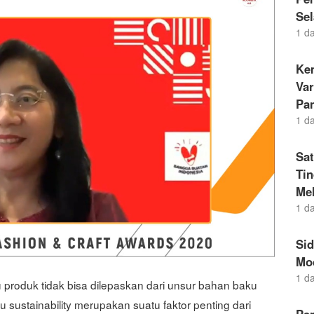
Sel
1 d
Kem
Va
Pa
1 d
Sat
Ti
Me
1 d
Si
Mo
1 d
tu produk tidak bisa dilepaskan dari unsur bahan baku
 sustainability merupakan suatu faktor penting dari