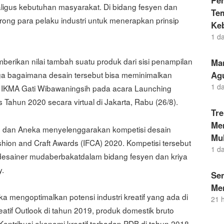
Pe
ligus kebutuhan masyarakat. Di bidang fesyen dan
Te
rong para pelaku industri untuk menerapkan prinsip
Ke
1 d
rikan nilai tambah suatu produk dari sisi penampilan
Ma
Ag
a bagaimana desain tersebut bisa meminimalkan
1 d
en IKMA Gati Wibawaningsih pada acara Launching
Tahun 2020 secara virtual di Jakarta, Rabu (26/8).
Tr
Men
ah, dan Aneka menyelenggarakan kompetisi desain
Mul
shion and Craft Awards (IFCA) 2020. Kompetisi tersebut
1 d
desainer mudaberbakatdalam bidang fesyen dan kriya
y.
Se
Me
ka mengoptimalkan potensi industri kreatif yang ada di
21 
atif Outlook di tahun 2019, produk domestik bruto
 Kontribusi ekonomi kreatif terhadap PDB di tahun 2018