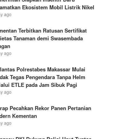
amatkan Ekosistem Mobil Listrik Nikel
ay ago
entan Terbitkan Ratusan Sertifikat
rietas Tanaman demi Swasembada
ngan
ay ago
lantas Polrestabes Makassar Mulai
ndak Tegas Pengendara Tanpa Helm
lalui ETLE pada Jam Sibuk Pagi
ay ago
drap Pecahkan Rekor Panen Pertanian
dern Kementan
ay ago